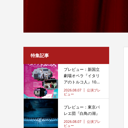
特集記事
プレビュー：新国立
劇場オペラ『イタリ
アのトルコ人』10...
2026.08.07
公演プレ
ビュー
プレビュー：東京バ
レエ団『白鳥の湖』
2026.08.07
公演プレ
ビュー