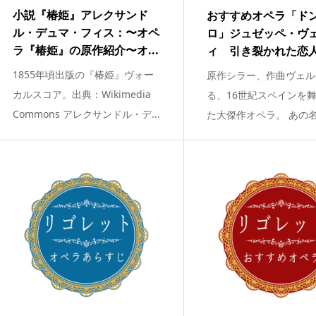
小説『椿姫』アレクサンド
おすすめオペラ「ド
ル・デュマ・フィス：〜オペ
ロ」ジュゼッペ・ヴ
ラ『椿姫』の原作紹介〜オ...
ィ 引き裂かれた恋人た
1855年頃出版の『椿姫』ヴォー
原作シラー、作曲ヴェル
カルスコア。出典：Wikimedia
る、16世紀スペインを
Commons アレクサンドル・デ...
た大傑作オペラ。 あの名指