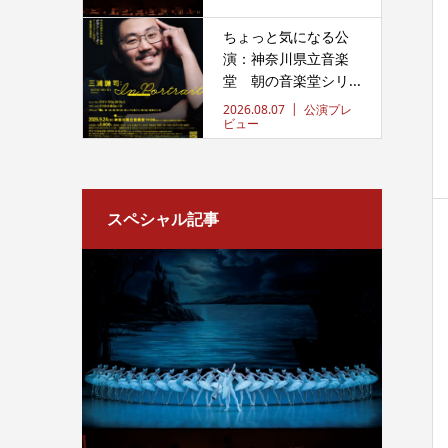
ちょっと気になる公
演：神奈川県立音楽
堂 朝の音楽堂シリ...
2026.08.07
公演プレ
ビュー
スペシャル記事