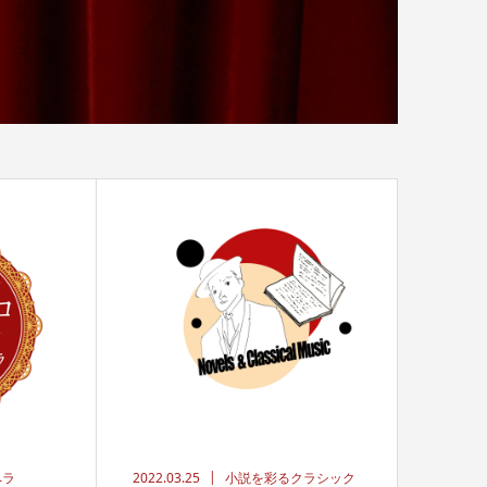
ペラ
2022.03.25
小説を彩るクラシック