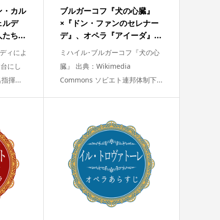
ン・カル
ブルガーコフ『犬の心臓』
ェルデ
×『ドン・ファンのセレナー
ち...
デ』、オペラ『アイーダ』...
ディによ
ミハイル･ブルガーコフ『犬の心
舞台にし
臓』 出典：Wikimedia
揮...
Commons ソビエト連邦体制下...