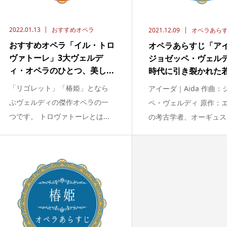
2022.01.13
おすすめオペラ
2021.12.09
オペラあら
おすすめオペラ「イル・トロ
オペラあらすじ「ア
ヴァトーレ」3大ヴェルデ
ジョゼッペ・ヴェル
ィ・オペラのひとつ、美し...
時代に引き裂かれた若き
「リゴレット」「椿姫」となら
アイーダ｜Aida 作曲：
ぶヴェルディの傑作オペラの一
ペ・ヴェルディ 原作：
つです。 トロヴァトーレとは...
の考古学者、オーギュスト