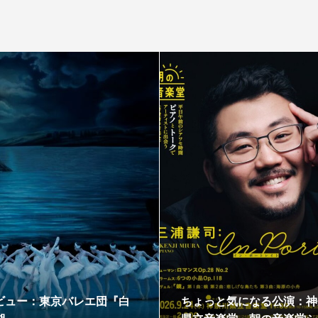
ょっと気になる公演：神奈川
おすすめ１０月オペラ