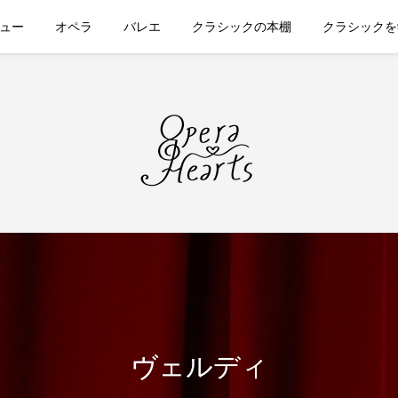
ュー
オペラ
バレエ
クラシックの本棚
クラシックを
ヴェルディ