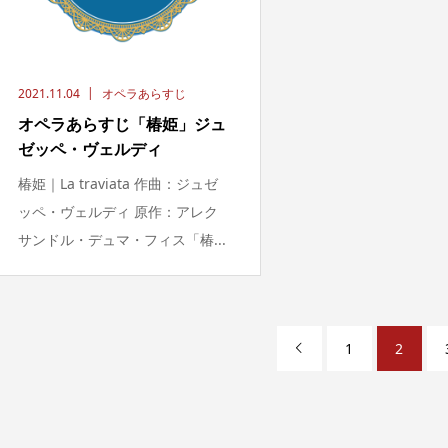
2021.11.04
オペラあらすじ
オペラあらすじ「椿姫」ジュ
ゼッペ・ヴェルディ
椿姫｜La traviata 作曲：ジュゼ
ッペ・ヴェルディ 原作：アレク
サンドル・デュマ・フィス「椿...
1
2
