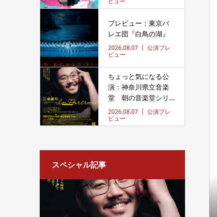
ビュー
プレビュー：東京バ
レエ団『白鳥の湖』
2026.08.07
公演プレ
ビュー
ちょっと気になる公
演：神奈川県立音楽
堂 朝の音楽堂シリ...
2026.08.07
公演プレ
ビュー
スペシャル記事