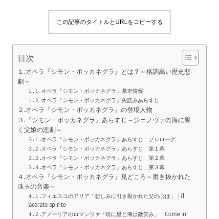
この記事のタイトルとURLをコピーする
目次
１.オペラ『シモン・ボッカネグラ』とは？～格調高い歴史悲
劇～
１.１ オペラ『シモン・ボッカネグラ』基本情報
１.２ オペラ『シモン・ボッカネグラ』先読みあらすじ
２.オペラ『シモン・ボッカネグラ』の登場人物
３.『シモン・ボッカネグラ』あらすじ～ジェノヴァの海に響
く父娘の悲劇～
３.１.オペラ『シモン・ボッカネグラ』あらすじ プロローグ
３.２.オペラ『シモン・ボッカネグラ』あらすじ 第１幕
３.３.オペラ『シモン・ボッカネグラ』あらすじ 第２幕
３.４.オペラ『シモン・ボッカネグラ』あらすじ 第３幕
４.オペラ『シモン・ボッカネグラ』見どころ～磨き抜かれた
珠玉の音楽～
４.１.フィエスコのアリア「悲しみに引き裂かれた父の心は」｜Il
lacerato spirito
４.２.アメーリアのロマンツァ「暁に星と海は微笑み」｜Come in