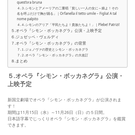
quest’ora bruna
４.３.シモンとアメーリアの二重唱「貧しい一人の女に～娘よ！その
名を呼ぶだけで胸が踊る」｜Orfanella il tetto umile – Figlia! A tal
nome palpito
４.４.シモンのアリア「平民たちよ！貴族たちよ！」｜Plebe! Patrizi!
５.オペラ『シモン・ボッカネグラ』公演・上映予定
６.ジュゼッペ・ヴェルディ
７.オペラ『シモン・ボッカネグラ』の背景
７.１.ジェノヴァの歴史とシモン・ボッカネグラ
７.２.オペラ『シモン・ボッカネグラ』の大改訂
８.まとめ
５.オペラ『シモン・ボッカネグラ』公演・
上映予定
新国立劇場でオペラ『シモン・ボッカネグラ』が公演されま
す！
期間は11月15日（水）～11月26日（日）の５日間。
日本語字幕でじっくりオペラ『シモン・ボッカネグラ』を鑑賞
できます。