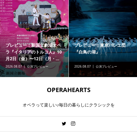
プレビュー：新国立劇場オペ
プレビュー：東京バレエ団
ラ『イタリアのトルコ人』10
『白鳥の湖』
月2日（金）〜12日（月・...
2026.08.07
公演プレビュー
2026.08.07
公演プレビュー
OPERAHEARTS
オペラって楽しい♪毎日の暮らしにクラシックを