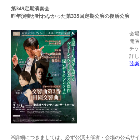
第349定期演奏会
昨年演奏が叶わなかった第335回定期公演の復活公演
会場
開演
チケ
詳し
弦楽
※詳細につきましては、必ず公演主催者・会場の公式サ