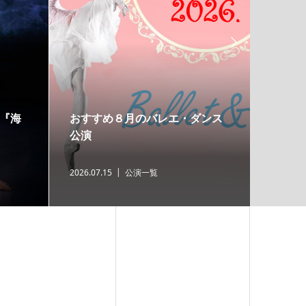

『海
おすすめ８月のバレエ・ダンス
おすす
公演
2026.07.15
公演一覧
2026.07.