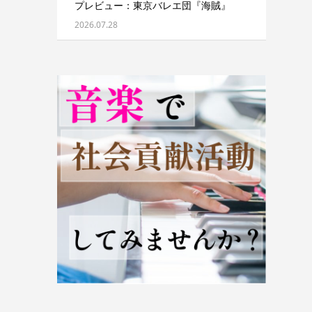
プレビュー：東京バレエ団『海賊』
2026.07.28