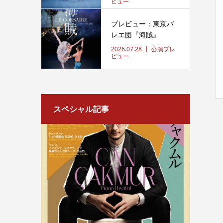
ビュー
プレビュー：東京バ
レエ団『海賊』
2026.07.28
公演プレ
ビュー
スペシャル記事