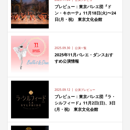
プレビュー：東京バレエ団『ド
ン・キホーテ』11月18日(火)〜24
日(月・祝) 東京文化会館
2025.09.30
公演一覧
2025年11月バレエ・ダンスおす
すめ公演情報
2025.09.12
公演プレビュー
プレビュー：東京バレエ団『ラ・
シルフィード』11月2日(日)、3日
(月・祝) 東京文化会館