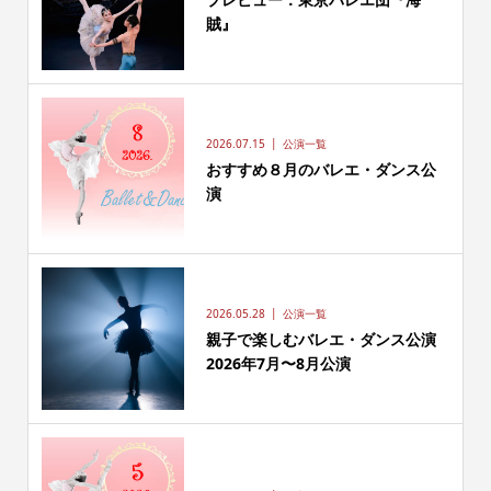
賊』
2026.07.15
公演一覧
おすすめ８月のバレエ・ダンス公
演
2026.05.28
公演一覧
親子で楽しむバレエ・ダンス公演
2026年7月〜8月公演