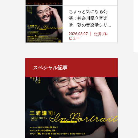
ちょっと気になる公
演：神奈川県立音楽
堂 朝の音楽堂シリ...
2026.08.07
公演プレ
ビュー
スペシャル記事