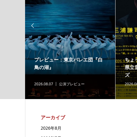

オペラ
プレビュー：東京バレエ団『白
ちょ
0月2
鳥の湖』
県立
新...
ズ
2026.08.07
公演プレビュー
2026.0
アーカイブ
2026年8月