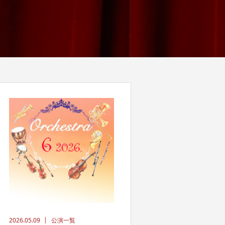
2026.05.09
公演一覧