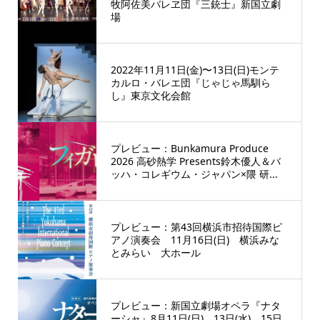
牧阿佐美バレヱ団『三銃士』新国立劇
場
2022年11月11日(金)〜13日(日)モンテ
カルロ・バレエ団『じゃじゃ馬馴ら
し』東京文化会館
プレビュー：Bunkamura Produce
2026 高砂熱学 Presents鈴木優人＆バ
ッハ・コレギウム・ジャパン×隈 研...
プレビュー：第43回横浜市招待国際ピ
アノ演奏会 11月16日(日) 横浜みな
とみらい 大ホール
プレビュー：新国立劇場オペラ『ナタ
ーシャ』8月11日(日)、13日(水)、15日