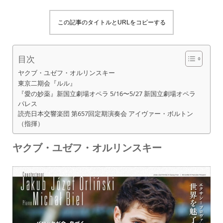
この記事のタイトルとURLをコピーする
目次
ヤクブ・ユゼフ・オルリンスキー
東京二期会『ルル』
『愛の妙薬』新国立劇場オペラ 5/16〜5/27 新国立劇場オペラ
パレス
読売日本交響楽団 第657回定期演奏会 アイヴァー・ボルトン
（指揮）
ヤクブ・ユゼフ・オルリンスキー