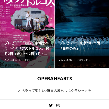
：新国立劇場オペ
プレビュー：東京バレエ団
ちょっと気
のトルコ人』10
『白鳥の湖』
川県立音楽
12日（月・...
リーズ
演プレビュー
2026.08.07
公演プレビュー
2026.08.07
公
OPERAHEARTS
オペラって楽しい♪毎日の暮らしにクラシックを