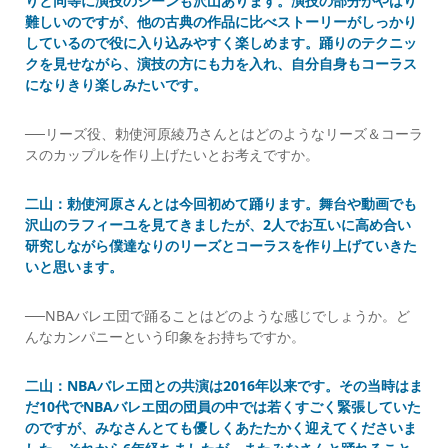
りと同等に演技のシーンも沢山あります。演技の部分がやはり
難しいのですが、他の古典の作品に比べストーリーがしっかり
しているので役に入り込みやすく楽しめます。踊りのテクニッ
クを見せながら、演技の方にも力を入れ、自分自身もコーラス
になりきり楽しみたいです。
──リーズ役、勅使河原綾乃さんとはどのようなリーズ＆コーラ
スのカップルを作り上げたいとお考えですか。
二山：勅使河原さんとは今回初めて踊ります。舞台や動画でも
沢山のラフィーユを見てきましたが、2人でお互いに高め合い
研究しながら僕達なりのリーズとコーラスを作り上げていきた
いと思います。
──NBAバレエ団で踊ることはどのような感じでしょうか。ど
んなカンパニーという印象をお持ちですか。
二山：NBAバレエ団との共演は2016年以来です。その当時はま
だ10代でNBAバレエ団の団員の中では若くすごく緊張していた
のですが、みなさんとても優しくあたたかく迎えてくださいま