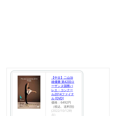
【中古】二山治
雄優勝 第42回ロ
ーザンヌ国際バ
レエ・コンクー
ル2014ファイナ
ル [DVD]
価格：6492円
（税込、送料別)
(2022/10/12時
点)