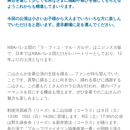
舞台を通して少しでもみなさまに感動や喜びを感じてもらえる
ようこれからも精進してまいります。
今回の公演は小さいお子様から大人までいろいろな方に楽しん
でいただけると思います。是非劇場に足を運んでください。
NBAバレエ団の『ラ・フィユ・マル・ガルデ』はニジンスカ版
で、日本ではNBAバレエ団だけがレパートリーとしており、12
年ぶりの上演となります。
二山さんが全幕公演の主役を踊る……ファンが待ち望んでいた
ことです。真摯に踊ることに向き合い、踊れる喜びに感謝する
二山さん。この夏もたくさんのガラ公演が行われ、彼のパフォ
ーマンスを目にする機会も増えます。ぜひ全幕での二山さんの
魅力も楽しみましょう。
勅使河原綾乃（リーズ）＆二山治雄（コーラス）は９日（土）
13:00、10日（日）14:00に登場します。9日（土）17:30の公演
は野久保奈央（リーズ）＆新井悠汰（コーラス）が踊ります。
各公演で『ブルッフヴァイオリン協奏曲第一番』が同時上演さ