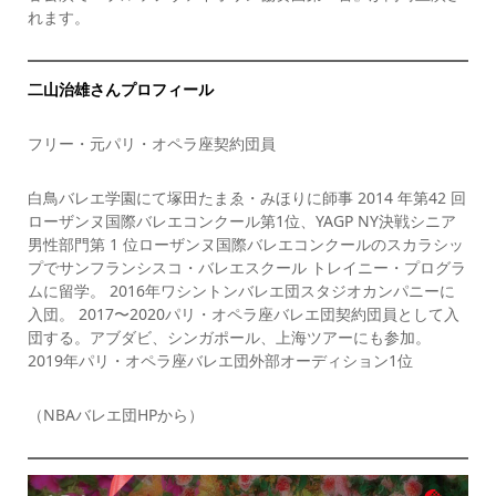
れます。
二山治雄さんプロフィール
フリー・元パリ・オペラ座契約団員
白鳥バレエ学園にて塚田たまゑ・みほりに師事 2014 年第42 回
ローザンヌ国際バレエコンクール第1位、YAGP NY決戦シニア
男性部門第 1 位ローザンヌ国際バレエコンクールのスカラシッ
プでサンフランシスコ・バレエスクール トレイニー・プログラ
ムに留学。 2016年ワシントンバレエ団スタジオカンパニーに
入団。 2017〜2020パリ・オペラ座バレエ団契約団員として入
団する。アブダビ、シンガポール、上海ツアーにも参加。
2019年パリ・オペラ座バレエ団外部オーディション1位
（NBAバレエ団HPから）