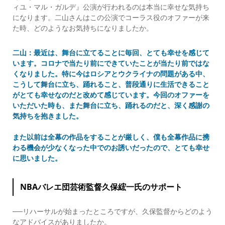
ィユ・マル・ガルデ』公演が行われるのは本当に幸せな気持ち
になります。二山さんはこの公演でコーラス役のオファーが来
た時、どのようなお気持ちになりましたか。
二山：最近は、舞台に立てることに毎回、とても幸せを感じて
います。コロナで当たり前にできていたことが当たり前ではな
くなりました。特に今はロシアとウクライナの問題がある中、
こうして舞台に立ち、踊れること、普段通りに生活できること
がとても幸せなのだと改めて感じています。今回のオファーを
いただいた時も、また舞台に立ち、踊れるのだと、深く感謝の
気持ちを抱きました。
また以前は全幕の作品をすることが厳しく、僕も全幕作品に携
わる機会が少なくなった中でのお誘いだったので、とても幸せ
に思いました。
NBAバレエ団芸術監督久保綋一氏のサポート
──リハーサルが始まったところですが、久保監督からどのよう
なアドバイスがありましたか。