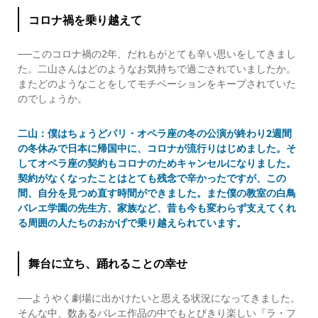
コロナ禍を乗り越えて
──このコロナ禍の2年、だれもがとても辛い思いをしてきまし
た。二山さんはどのようなお気持ちで過ごされていましたか。
またどのようなことをしてモチベーションをキープされていた
のでしょうか。
二山：僕はちょうどパリ・オペラ座の冬の公演が終わり2週間
の冬休みで日本に帰国中に、コロナが流行りはじめました。そ
してオペラ座の契約もコロナのためキャンセルになりました。
契約がなくなったことはとても残念で辛かったですが、この
間、自分を見つめ直す時間ができました。また僕の教室の白鳥
バレエ学園の先生方、家族など、昔も今も変わらず支えてくれ
る周囲の人たちのおかげで乗り越えられています。
舞台に立ち、踊れることの幸せ
──ようやく劇場に出かけたいと思える状況になってきました。
そんな中、数あるバレエ作品の中でもとびきり楽しい『ラ・フ