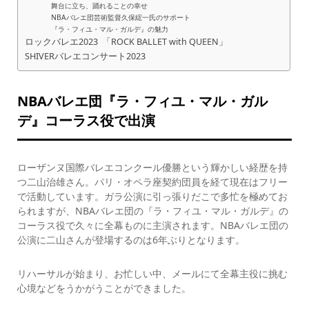
舞台に立ち、踊れることの幸せ
NBAバレエ団芸術監督久保綋一氏のサポート
『ラ・フィユ・マル・ガルデ』の魅力
ロックバレエ2023 「ROCK BALLET with QUEEN」
SHIVERバレエコンサート2023
NBAバレエ団『ラ・フィユ・マル・ガル
デ』コーラス役で出演
ローザンヌ国際バレエコンクール優勝という輝かしい経歴を持
つ二山治雄さん。パリ・オペラ座契約団員を経て現在はフリー
で活動しています。ガラ公演に引っ張りだこで多忙を極めてお
られますが、NBAバレエ団の『ラ・フィユ・マル・ガルデ』の
コーラス役で久々に全幕ものに主演されます。NBAバレエ団の
公演に二山さんが登場するのは6年ぶりとなります。
リハーサルが始まり、お忙しい中、メールにて全幕主役に挑む
心境などをうかがうことができました。