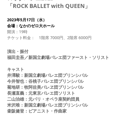
「ROCK BALLET with QUEEN」
2023年5月17日（水）
会場：なかのゼロ大ホール
開演：19時
チケット料金： 1階席 7000円、2階席 6000円
演出・振付
福田圭吾／新国立劇場バレエ団ファースト・ソリスト
キャスト
井澤駿：新国立劇場バレエ団プリンシパル
今井智也：谷桃子バレエ団プリンシパル
菊地研：牧阿佐美バレヱ団プリンシパル
長瀬直義：元東京バレエ団ソリスト
二山治雄：元パリ・オペラ座契約団員
米沢唯：新国立劇場バレエ団プリンシパル
壷阪健登：ピアニスト・作曲家