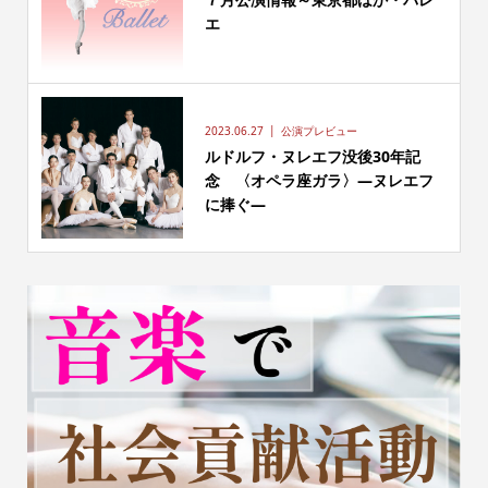
エ
2023.06.27
公演プレビュー
ルドルフ・ヌレエフ没後30年記
念 〈オペラ座ガラ〉―ヌレエフ
に捧ぐ―