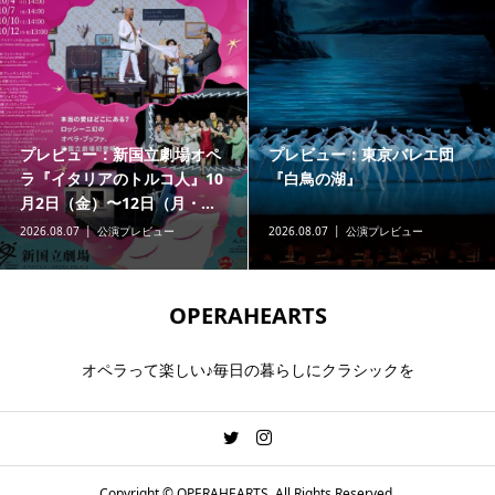
プレビュー：新国立劇場オペ
プレビュー：東京バレエ団
ラ『イタリアのトルコ人』10
『白鳥の湖』
月2日（金）〜12日（月・...
2026.08.07
公演プレビュー
2026.08.07
公演プレビュー
OPERAHEARTS
オペラって楽しい♪毎日の暮らしにクラシックを
Copyright ©
OPERAHEARTS. All Rights Reserved.