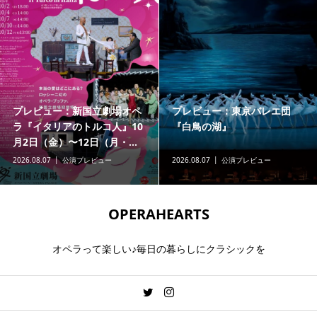
プレビュー：新国立劇場オペ
プレビュー：東京バレエ団
ラ『イタリアのトルコ人』10
『白鳥の湖』
月2日（金）〜12日（月・...
2026.08.07
公演プレビュー
2026.08.07
公演プレビュー
OPERAHEARTS
オペラって楽しい♪毎日の暮らしにクラシックを