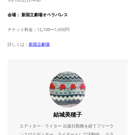
会場： 新国立劇場オペラパレス
チケット料金：12,100〜1,650円
詳しくは：
新国立劇場
結城美穂子
エディター・ライター 出版社勤務を経てフリーラ
ンスのエディター、ライターとして活動中。 クラ