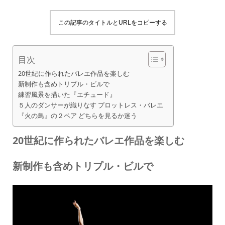
この記事のタイトルとURLをコピーする
目次
20世紀に作られたバレエ作品を楽しむ
新制作も含めトリプル・ビルで
練習風景を描いた『エチュード』
５人のダンサーが織りなす プロットレス・バレエ
『火の鳥』の２ペア どちらを見るか迷う
20世紀に作られたバレエ作品を楽しむ
新制作も含めトリプル・ビルで