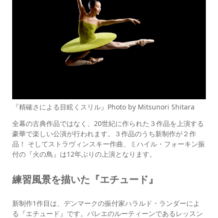
『精確さによる目眩くスリル』Photo by Mitsunori Shitara
全幕の古典作品ではなく、20世紀に作られた３作品を上演する
豪華で楽しい公演が行われます。３作品のうち新制作が２作
品！ そしてストラヴィンスキー作曲、ミハイル・フォーキン振
付の『火の鳥』は12年ぶりの上演となります。
練習風景を描いた『エチュード』
新制作1作目は、デンマークの振付家ハラルド・ランダーによ
る『エチュード』です。バレエのルーティーンであるレッスン