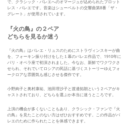
で、クラシック・バレエへのオマージュが込められたプロット
レス・バレエです。音楽はシューベルトの交響曲第8番「ザ・
グレート」が使用されています。
『火の鳥』の２ペア
どちらを見るか迷う
『火の鳥』はバレエ・リュスのためにストラヴィンスキーが曲
を、フォーキン振り付けをした１幕のバレエ作品で、1910年に
パリ・オペラ座で初演されました。今なお、新鮮でワクワクさ
せられ、それでいてロシアの民話に基づくストーリーゆえフォ
ークロアな雰囲気も感じさせる傑作です。
小野絢子と奥村康祐、池田理沙子と渡邊拓朗という２ペアがキ
ャストされており、どちらを選ぶか本当に迷うところです。
上演の機会が多くないこともあり、クラシック・ファンで『火
の鳥』を見たことのない方はぜひおすすめです。この作品がバ
レエのために作られたことを体感できます。