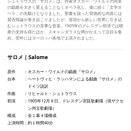
シュトラウスの『サロメ』は、作家オスカー・ワイルドの同名
の戯曲を大きく変えることなくオペラ化し、後に続く「文学オ
ペラ」の先駆けとなりました。聖書を扱った背徳的な内容には
賛否両論が巻き起こりましたが、冒頭から妖しい世界に引き込
むシュトラウスの見事な音楽。1905年のドレスデン初演では聴
衆の支持を得たほか、スキャンダラスな噂がかえって注目を集
め、翌年にはヨーロッパ各地で上演されました。
サロメ｜Salome
原作 ：オスカー・ワイルドの戯曲『サロメ』
台本 ：ヘートヴィヒ・ラッハマンによる戯曲『サロメ』の
ドイツ語訳
作曲 ：リヒャルト・シュトラウス
初演 ：1905年12月９日、ドレスデン宮廷歌劇場（現ザクセ
ン州立歌劇場）
構成 ：全１幕４場構成
上演時間：約１時間40分