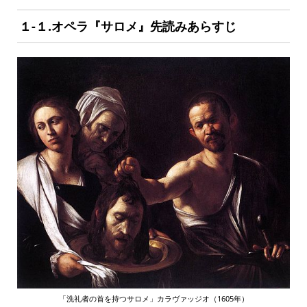
１-１.オペラ『サロメ』先読みあらすじ
「洗礼者の首を持つサロメ」カラヴァッジオ（1605年）