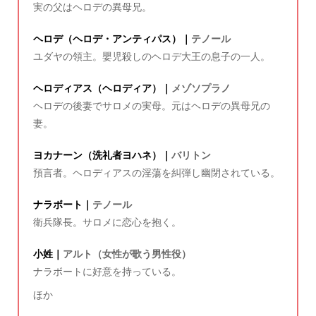
実の父はヘロデの異母兄。
ヘロデ（ヘロデ・アンティパス）｜
テノール
ユダヤの領主。嬰児殺しのヘロデ大王の息子の一人。
ヘロディアス（ヘロディア）｜
メゾソプラノ
ヘロデの後妻でサロメの実母。元はヘロデの異母兄の
妻。
ヨカナーン（洗礼者ヨハネ）｜
バリトン
預言者。ヘロディアスの淫蕩を糾弾し幽閉されている。
ナラボート｜
テノール
衛兵隊長。サロメに恋心を抱く。
小姓｜
アルト（女性が歌う男性役）
ナラボートに好意を持っている。
ほか