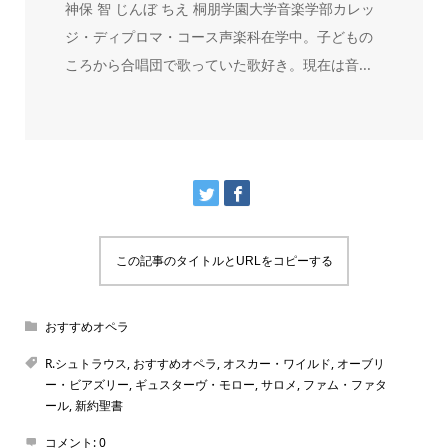
神保 智 じんぼ ちえ 桐朋学園大学音楽学部カレッ
ジ・ディプロマ・コース声楽科在学中。子どもの
ころから合唱団で歌っていた歌好き。現在は音...
この記事のタイトルとURLをコピーする
おすすめオペラ
R.シュトラウス
,
おすすめオペラ
,
オスカー・ワイルド
,
オーブリ
ー・ビアズリー
,
ギュスターヴ・モロー
,
サロメ
,
ファム・ファタ
ール
,
新約聖書
コメント:
0