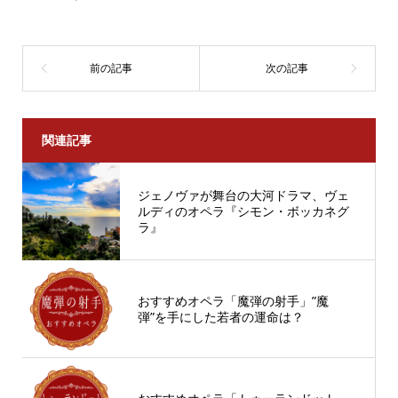
関連記事
ジェノヴァが舞台の大河ドラマ、ヴェ
ルディのオペラ『シモン・ボッカネグ
ラ』
おすすめオペラ「魔弾の射手」”魔
弾”を手にした若者の運命は？