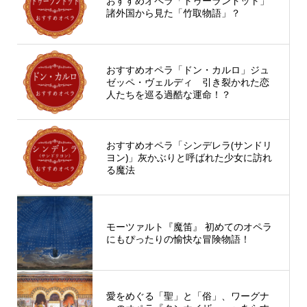
おすすめオペラ「トゥーランドット」
諸外国から見た「竹取物語」？
おすすめオペラ「ドン・カルロ」ジュ
ゼッペ・ヴェルディ 引き裂かれた恋
人たちを巡る過酷な運命！？
おすすめオペラ「シンデレラ(サンドリ
ヨン)」灰かぶりと呼ばれた少女に訪れ
る魔法
モーツァルト『魔笛』 初めてのオペラ
にもぴったりの愉快な冒険物語！
愛をめぐる「聖」と「俗」、ワーグナ